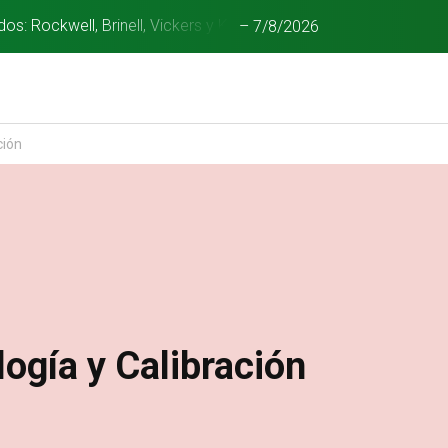
s: Rockwell, Brinell, Vickers y Knoop
–
7/8/2026
ción
logía y Calibración