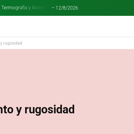
n Termografía y Acústica
–
12/8/2026
y rugosidad
to y rugosidad