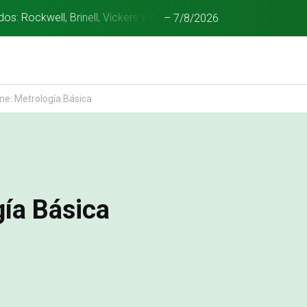
s: Rockwell, Brinell, Vickers y Knoop
–
7/8/2026
ne: Metrología Básica
ía Básica